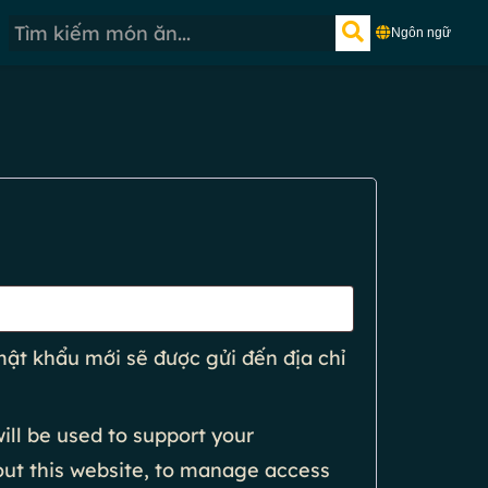
Ngôn ngữ
mật khẩu mới sẽ được gửi đến địa chỉ
ill be used to support your
ut this website, to manage access