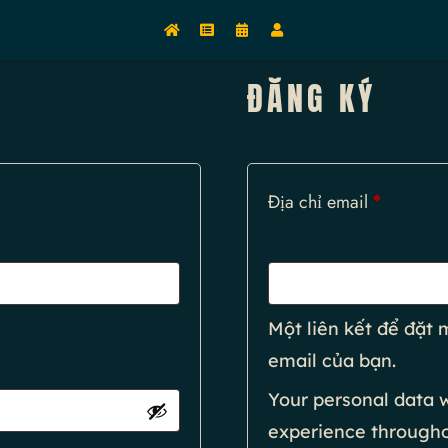
ĐĂNG KÝ
Địa chỉ email
*
Một liên kết để đặt 
email của bạn.
Your personal data w
experience througho