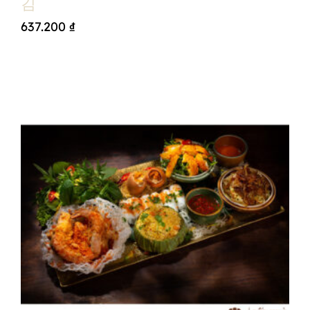
김
637.200
₫