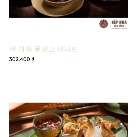
짠 게와 풋망고 샐러드
302.400
₫