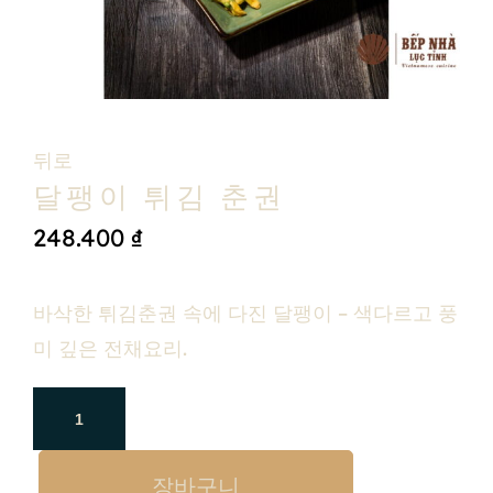
뒤로
달팽이 튀김 춘권
248.400
₫
바삭한 튀김춘권 속에 다진 달팽이 – 색다르고 풍
미 깊은 전채요리.
장바구니