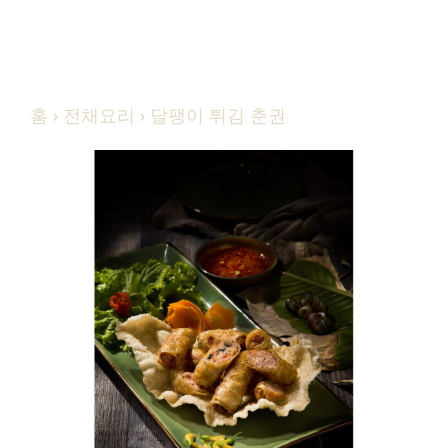
홈
›
전채요리
› 달팽이 튀김 춘권