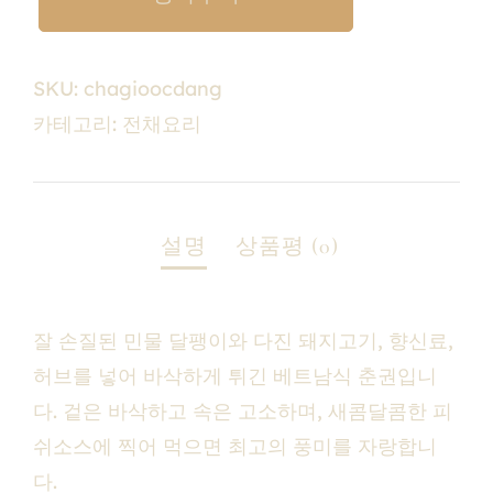
SKU:
chagioocdang
카테고리:
전채요리
잘 손질된 민물 달팽이와 다진 돼지고기, 향신료,
허브를 넣어 바삭하게 튀긴 베트남식 춘권입니
다. 겉은 바삭하고 속은 고소하며, 새콤달콤한 피
쉬소스에 찍어 먹으면 최고의 풍미를 자랑합니
다.