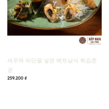
새우와 피단을 넣은 베트남식 튀김춘
권
259.200
₫