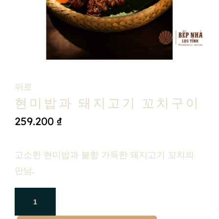
뒤로
현미밥과 돼지고기 꼬치구이
259.200
₫
고소한 현미밥과 불향 가득한 돼지고기 꼬치의
만남.