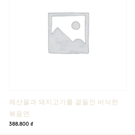
해산물과 돼지고기를 곁들인 바삭한
볶음면
388.800
₫