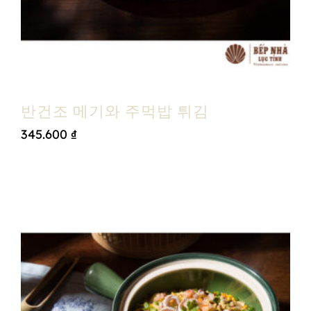
반건조 메기와 주먹밥 튀김
345.600
₫