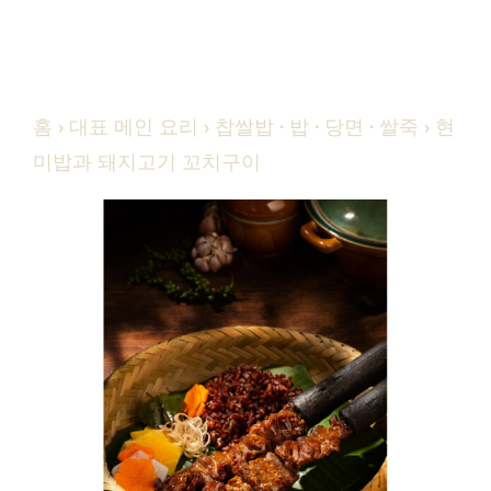
홈
›
대표 메인 요리
›
찹쌀밥 · 밥 · 당면 · 쌀죽
› 현
미밥과 돼지고기 꼬치구이