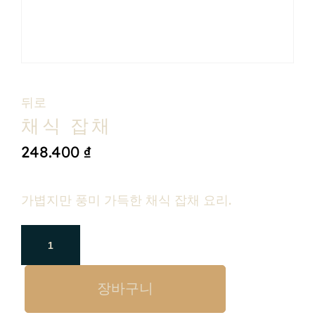
뒤로
채식 잡채
248.400
₫
가볍지만 풍미 가득한 채식 잡채 요리.
장바구니