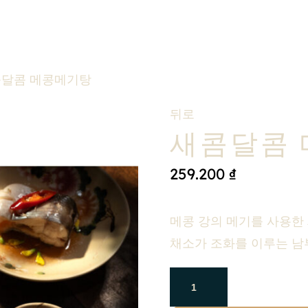
콤달콤 메콩메기탕
뒤로
새콤달콤
259.200
₫
메콩 강의 메기를 사용한
채소가 조화를 이루는 남부