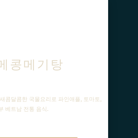
 메콩메기탕
 새콤달콤한 국물요리로 파인애플, 토마토,
 베트남 전통 음식.