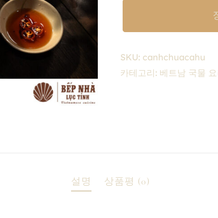
SKU:
canhchuacahu
카테고리:
베트남 국물 