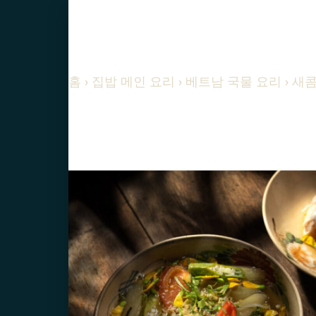
홈
›
집밥 메인 요리
›
베트남 국물 요리
› 새