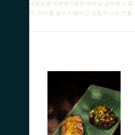
새콤달콤 메콩메기탕은 베트남 남부에서 즐겨
라, 허브를 넣어 시원하고 감칠맛 나는 맛을