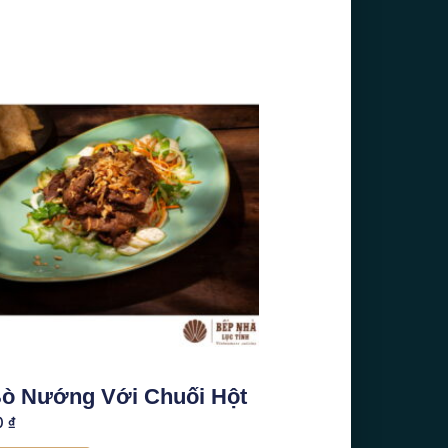
Bò Nướng Với Chuối Hột
0
₫