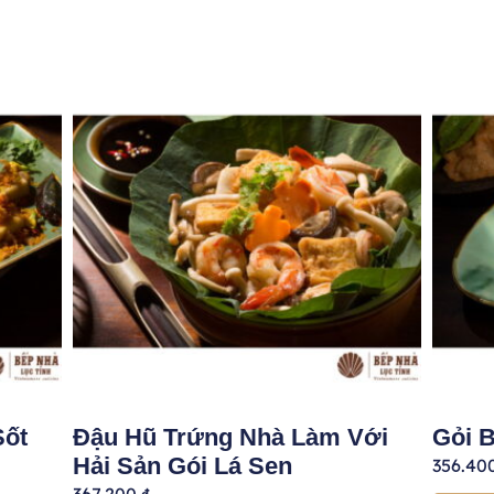
Sốt
Đậu Hũ Trứng Nhà Làm Với
Gỏi 
Hải Sản Gói Lá Sen
356.40
367.200
₫