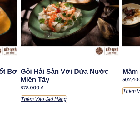
ốt Bơ
Gỏi Hải Sản Với Dừa Nước
Mắm 
Miền Tây
302.40
378.000
₫
Thêm V
Thêm Vào Giỏ Hàng