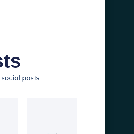
sts
 social posts