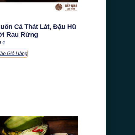
uốn Cá Thát Lát, Đậu Hũ
ới Rau Rừng
0
₫
ào Giỏ Hàng