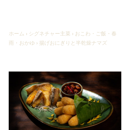
ホーム
›
シグネチャー主菜
›
おこわ・ご飯・春
雨・おかゆ
› 揚げおにぎりと半乾燥ナマズ