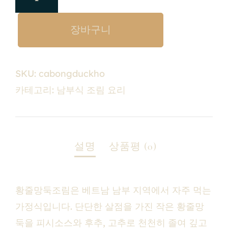
장바구니
SKU:
cabongduckho
카테고리:
남부식 조림 요리
황줄망둑조림은 베트남 남부 지역에서 자주 먹는
가정식입니다. 단단한 살점을 가진 작은 황줄망
둑을 피시소스와 후추, 고추로 천천히 졸여 깊고