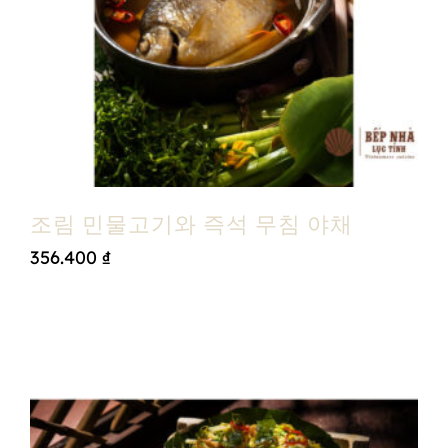
조림 민물고기와 즉석 무침 야채
356.400
₫