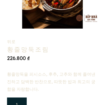
뒤로
황줄망둑조림
226.800
₫
황줄망둑을 피시소스, 후추, 고추와 함께 졸여낸
진하고 담백한 반찬으로, 따뜻한 밥과 최고의 궁
합을 자랑합니다.