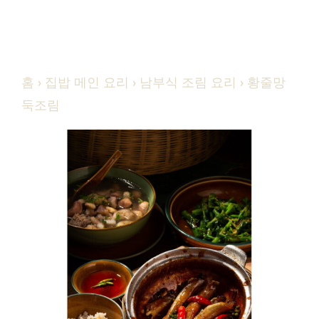
홈
›
집밥 메인 요리
›
남부식 조림 요리
› 황줄망
둑조림