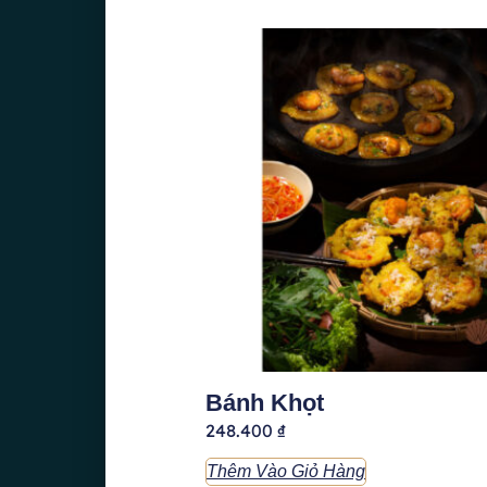
Bánh Khọt
248.400
₫
Thêm Vào Giỏ Hàng