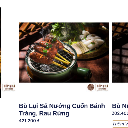
Bò Lụi Sả Nướng Cuốn Bánh
Bò N
Tráng, Rau Rừng
302.40
421.200
₫
Thêm V