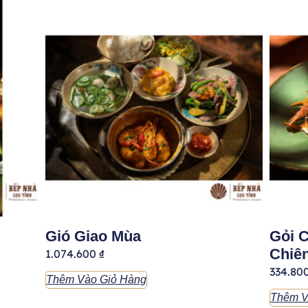
Gió Giao Mùa
Gỏi 
Chiê
1.074.600
₫
334.80
Thêm Vào Giỏ Hàng
Thêm V