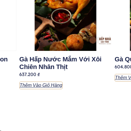
Non
Gà Hấp Nước Mắm Với Xôi
Gà Q
Chiên Nhân Thịt
604.8
637.200
₫
Thêm V
Thêm Vào Giỏ Hàng