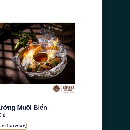
ướng Muối Biển
0
₫
ào Giỏ Hàng