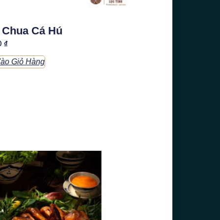
 Chua Cá Hú
0
₫
ào Giỏ Hàng