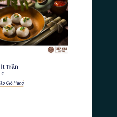
Ít Trần
0
₫
ào Giỏ Hàng