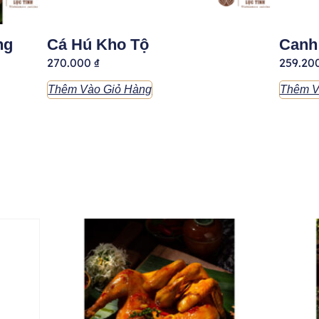
ng
Cá Hú Kho Tộ
Canh
270.000
₫
259.20
Thêm Vào Giỏ Hàng
Thêm V