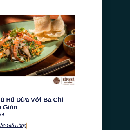
Củ Hũ Dừa Với Ba Chỉ
n Giòn
0
₫
ào Giỏ Hàng