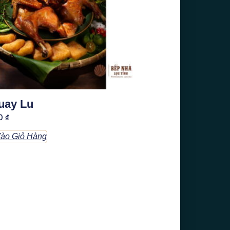
uay Lu
00
₫
ào Giỏ Hàng