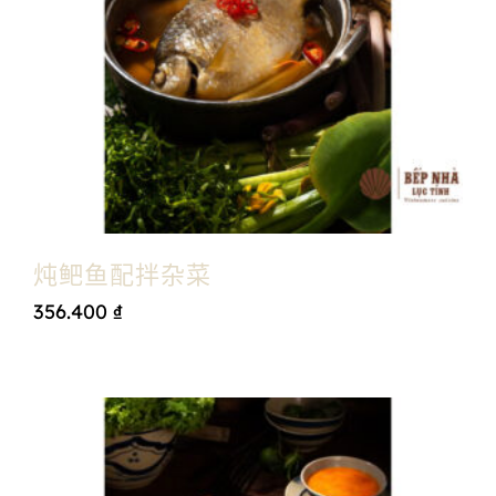
炖鲃鱼配拌杂菜
356.400
₫