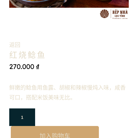
返回
红烧鲶鱼
270.000
₫
鲜嫩的鲶鱼用鱼露、胡椒和辣椒慢炖入味，咸香
可口，搭配米饭美味无比。
加入购物车