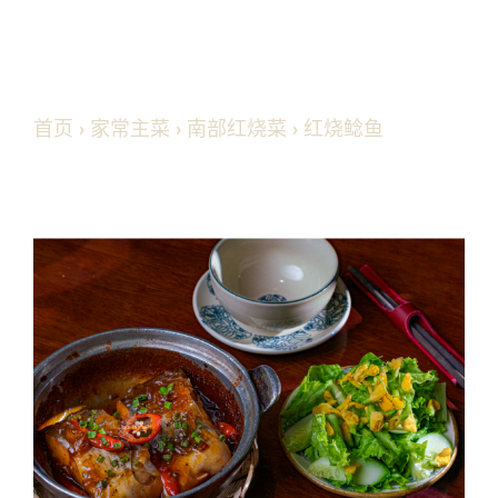
首页
›
家常主菜
›
南部红烧菜
› 红烧鲶鱼