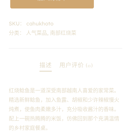
SKU：
cahukhoto
分类：
人气菜品
,
南部红烧菜
红烧鲶鱼是一道深受南部越南人喜爱的家常菜。
精选新鲜鲶鱼，加入鱼露、胡椒和少许辣椒慢火
炖煮，使鱼肉柔嫩多汁，充分吸收酱汁的香味。
配上一碗热腾腾的米饭，仿佛回到那个充满温情
的乡村家庭餐桌。