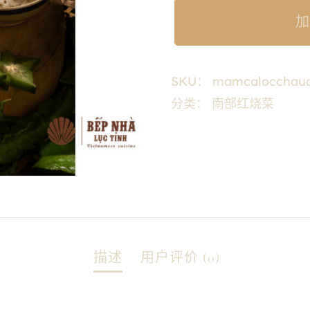
加
SKU：
mamcalocchau
分类：
南部红烧菜