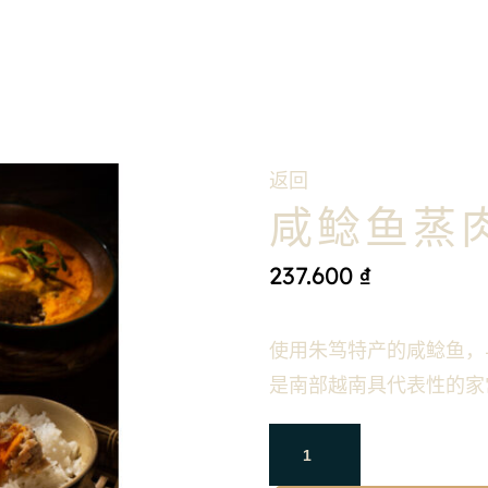
返回
咸鲶鱼蒸
237.600
₫
使用朱笃特产的咸鲶鱼，
是南部越南具代表性的家