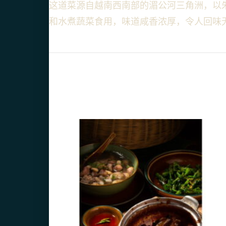
这道菜源自越南西南部的湄公河三角洲，以
和水煮蔬菜食用，味道咸香浓厚，令人回味