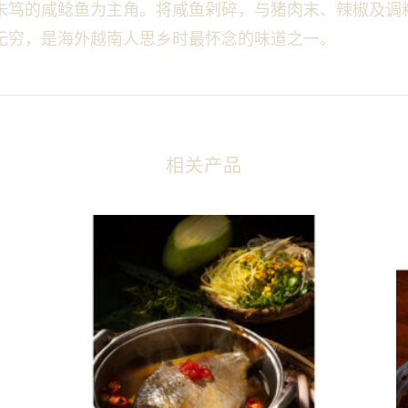
朱笃的咸鲶鱼为主角。将咸鱼剁碎，与猪肉末、辣椒及调
无穷，是海外越南人思乡时最怀念的味道之一。
相关产品