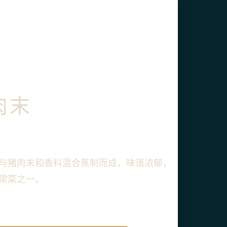
肉末
与猪肉末和香料混合蒸制而成，味道浓郁，
常菜之一。