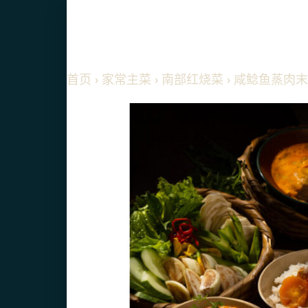
首页
›
家常主菜
›
南部红烧菜
› 咸鲶鱼蒸肉末