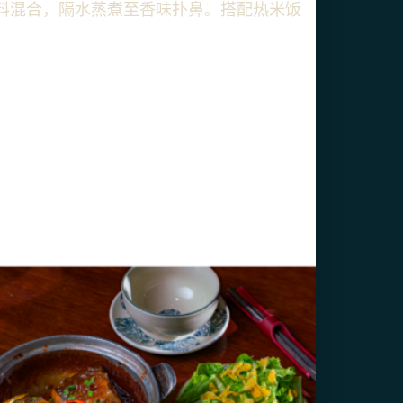
料混合，隔水蒸煮至香味扑鼻。搭配热米饭