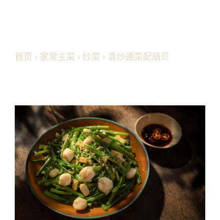
首页
›
家常主菜
›
炒菜
› 清炒通菜配扇贝