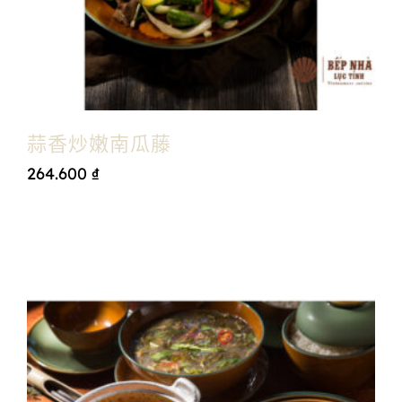
蒜香炒嫩南瓜藤
264.600
₫